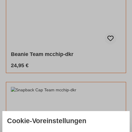
Beanie Team mcchip-dkr
Regulärer Preis:
24,95 €
Cookie-Voreinstellungen