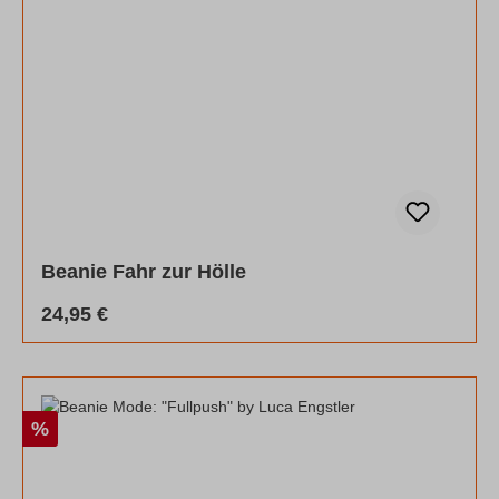
Beanie Fahr zur Hölle
Regulärer Preis:
24,95 €
Rabatt
%