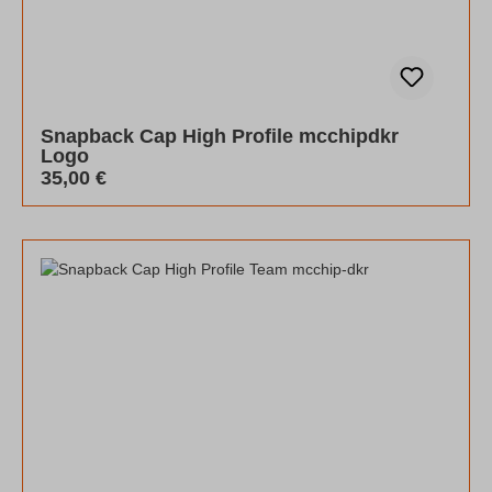
Snapback Cap High Profile mcchipdkr
Logo
Regulärer Preis:
35,00 €