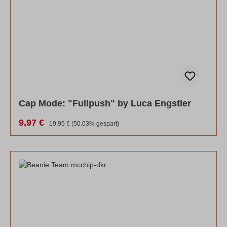
Cap Mode: "Fullpush" by Luca Engstler
Verkaufspreis:
9,97 €
Regulärer Preis:
19,95 €
(50.03% gespart)