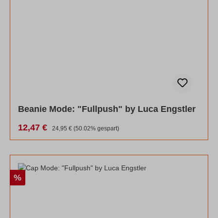
Beanie Mode: "Fullpush" by Luca Engstler
Verkaufspreis:
12,47 €
Regulärer Preis:
24,95 €
(50.02% gespart)
Rabatt
%