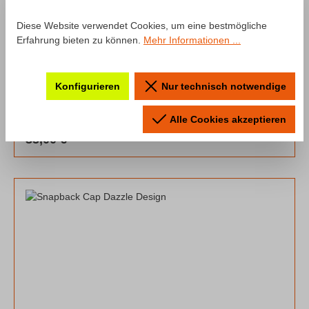
Diese Website verwendet Cookies, um eine bestmögliche
Erfahrung bieten zu können.
Mehr Informationen ...
Konfigurieren
Nur technisch notwendige
Snapback Cap Team mcchip-dkr
Alle Cookies akzeptieren
Regulärer Preis:
35,00 €