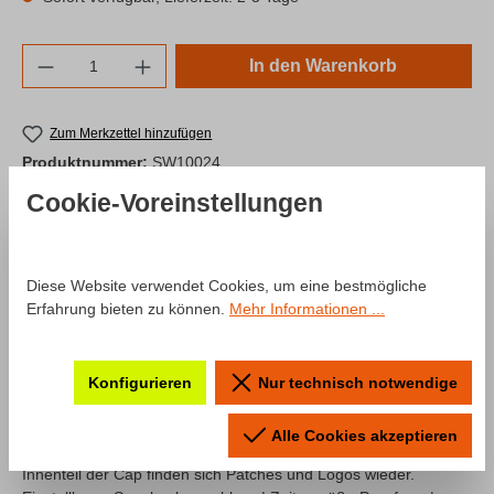
Produkt Anzahl: Gib den gewünschten Wert e
In den Warenkorb
Zum Merkzettel hinzufügen
Produktnummer:
SW10024
Cookie-Voreinstellungen
Beschreibung
Diese Website verwendet Cookies, um eine bestmögliche
Erfahrung bieten zu können.
Mehr Informationen ...
Produktinformationen "Snapback
Cap High Profile mcchipdkr Logo"
Konfigurieren
Nur technisch notwendige
Hochwertige Snapback Cap mit vielen schicken Details.
Dreifarbiges Frontlogo im 3D Stick, seitlich gestickte
Alle Cookies akzeptieren
Webadresse und gewobenes Label auf der Rückseite. Sogar im
Innenteil der Cap finden sich Patches und Logos wieder.