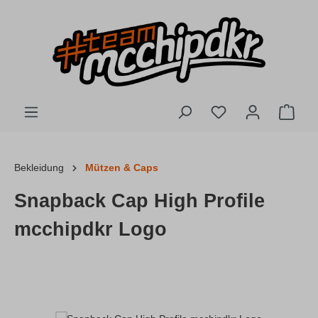
Zum Hauptinhalt springen
Du hast 0 Produkte
Ware
Bekleidung
Mützen & Caps
Snapback Cap High Profile
mcchipdkr Logo
Bildergalerie überspringen