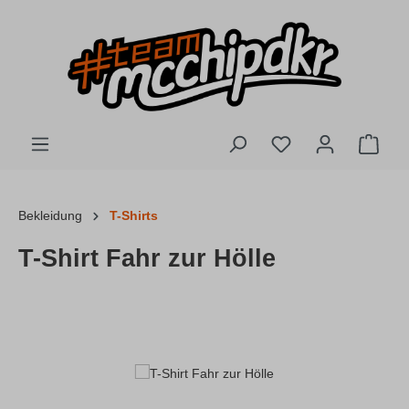
Zum Hauptinhalt springen
Du hast 0 Produkte
Ware
Bekleidung
T-Shirts
T-Shirt Fahr zur Hölle
Bildergalerie überspringen