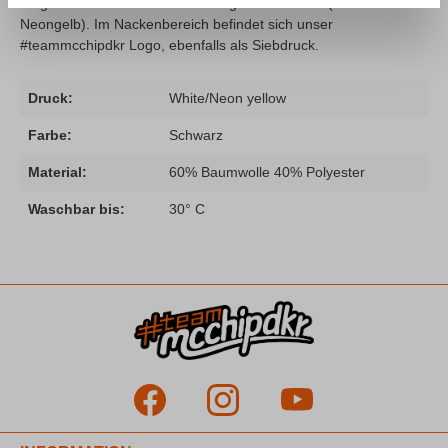
Slogan auf der Brust im zweifarbigem Siebdruck (Weiß/
Neongelb). Im Nackenbereich befindet sich unser
#teammcchipdkr Logo, ebenfalls als Siebdruck.
Druck:
White/Neon yellow
Farbe:
Schwarz
Material:
60% Baumwolle 40% Polyester
Waschbar bis:
30° C