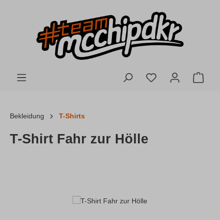
Zum Hauptinhalt springen
Du hast 0 Produkte
Ware
Bekleidung
T-Shirts
T-Shirt Fahr zur Hölle
Bildergalerie überspringen