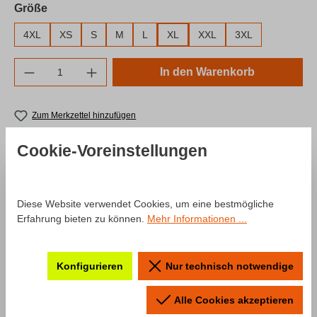
auswählen
Größe
4XL
XS
S
M
L
XL
XXL
3XL
Produkt Anzahl: Gib den gewünschten Wert e
In den Warenkorb
Zum Merkzettel hinzufügen
Produktnummer:
SW10041.1
Cookie-Voreinstellungen
Beschreibung
Diese Website verwendet Cookies, um eine bestmögliche
Erfahrung bieten zu können.
Mehr Informationen ...
Produktinformationen "T-Shirt Fahr
zur Hölle"
Konfigurieren
Nur technisch notwendige
Ein T-Shirt aus unserer “Fahr zur Hölle“ Kollektion neu
Alle Cookies akzeptieren
aufgelegt! Das Shirt kommt mit dem typischen "Fahr zur Hölle"