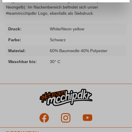
Slogan auf der Brust im zweifarbigem Siebdruck (Weiß/
Neongelb). Im Nackenbereich befindet sich unser
#teammcchipdkr Logo, ebenfalls als Siebdruck.
Druck:
White/Neon yellow
Farbe:
Schwarz
Material:
60% Baumwolle 40% Polyester
Waschbar bis:
30° C