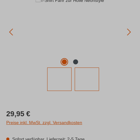
Regulärer Preis:
29,95 €
Preise inkl. MwSt. zzgl. Versandkosten
Sofort verfügbar, Lieferzeit: 2-5 Tage