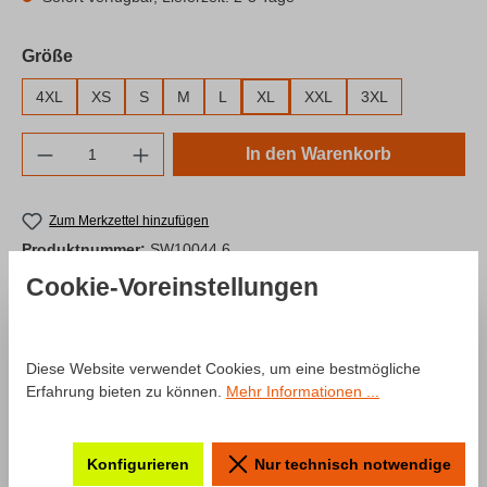
auswählen
Größe
4XL
XS
S
M
L
XL
XXL
3XL
Produkt Anzahl: Gib den gewünschten Wert e
In den Warenkorb
Zum Merkzettel hinzufügen
Produktnummer:
SW10044.6
Cookie-Voreinstellungen
Beschreibung
Diese Website verwendet Cookies, um eine bestmögliche
Erfahrung bieten zu können.
Mehr Informationen ...
Produktinformationen "T-Shirt Fahr
zur Hölle Neonstyle"
Konfigurieren
Nur technisch notwendige