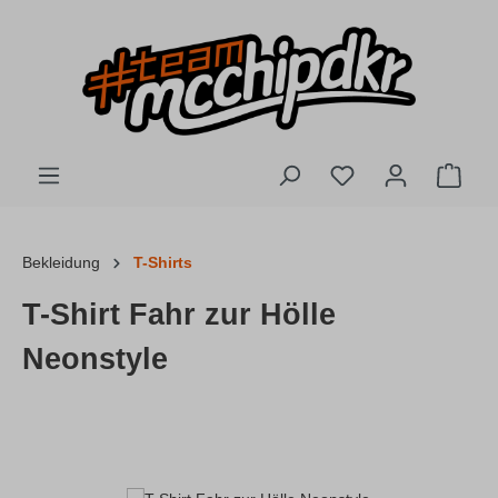
Zum Hauptinhalt springen
Du hast 0 Produkte
Ware
Bekleidung
T-Shirts
T-Shirt Fahr zur Hölle
Neonstyle
Bildergalerie überspringen