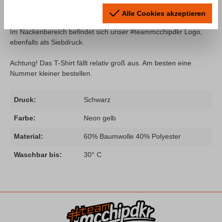
Ein T-Shirt aus unserer “Fahr zur Hölle“ Kollektion neu aufgelegt
in Neongelb! Das Shirt kommt mit dem typischen "Fahr zur
Alle Cookies akzeptieren
Hölle" Slogan auf der Brust im einfarbigem Siebdruck (Schwarz).
Im Nackenbereich befindet sich unser #teammcchipdkr Logo,
ebenfalls als Siebdruck.
Achtung! Das T-Shirt fällt relativ groß aus. Am besten eine
Nummer kleiner bestellen.
Druck:
Schwarz
Farbe:
Neon gelb
Material:
60% Baumwolle 40% Polyester
Waschbar bis:
30° C