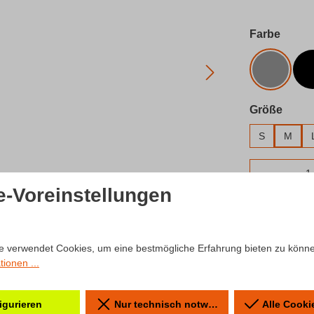
auswä
Farbe
Grau
ausw
Größe
S
M
Produkt 
e-Voreinstellungen
Zum Merkzet
Produktnum
e verwendet Cookies, um eine bestmögliche Erfahrung bieten zu könn
ionen ...
igurieren
Nur technisch notwendige
Alle Cooki