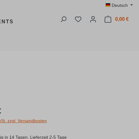
Deutsch
Du hast 0 Produkte auf dem
0,00 €
Ware
ENTS
s:
€
wSt. zzgl. Versandkosten
g in 14 Tagen, Lieferzeit 2-5 Tage