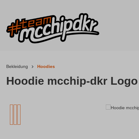
 Hauptinhalt springen
Zur Suche springen
Zur Hauptnavigation springen
Bekleidung
Hoodies
Hoodie mcchip-dkr Logo
Bildergalerie überspringen