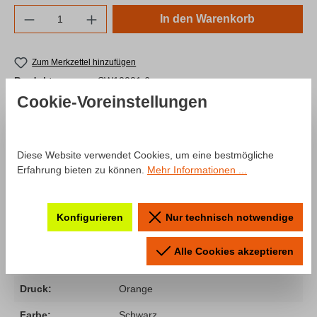
Produkt Anzahl: Gib den gewünschten Wert e
In den Warenkorb
Zum Merkzettel hinzufügen
Produktnummer:
SW10021.6
Cookie-Voreinstellungen
Beschreibung
Diese Website verwendet Cookies, um eine bestmögliche
Erfahrung bieten zu können.
Mehr Informationen ...
Produktinformationen "Hoodie
#letsgoracing"
Konfigurieren
Nur technisch notwendige
Genau der richtige Hoodie für alle Motorsport-Fans. Auf der
Alle Cookies akzeptieren
Brust befindet sich das Abzeichen #letsgoracing.
Druck:
Orange
Farbe:
Schwarz