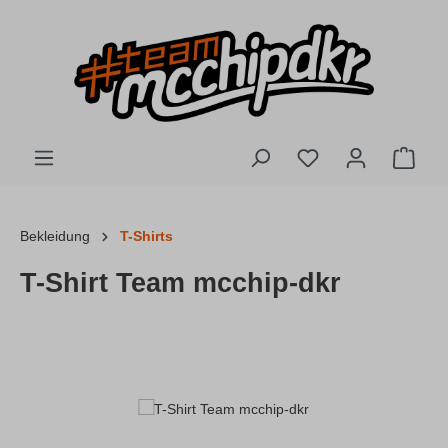
Zum Hauptinhalt springen
Du hast 0 Produkte
Ware
Bekleidung
T-Shirts
T-Shirt Team mcchip-dkr
Bildergalerie überspringen