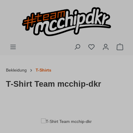
Zum Hauptinhalt springen
Du hast 0 Produkte
Ware
Bekleidung
T-Shirts
T-Shirt Team mcchip-dkr
Bildergalerie überspringen