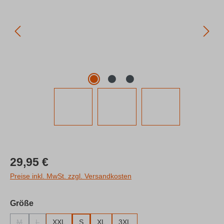
Regulärer Preis:
29,95 €
Preise inkl. MwSt. zzgl. Versandkosten
auswählen
Größe
M
L
XXL
S
XL
3XL