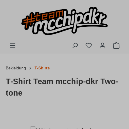
Zum Hauptinhalt springen
Du hast 0 Produkte
Ware
Bekleidung
T-Shirts
T-Shirt Team mcchip-dkr Two-
tone
Bildergalerie überspringen