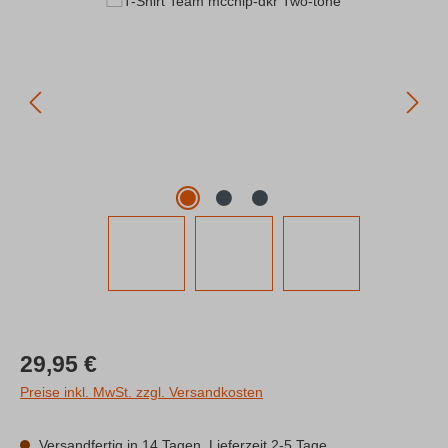
Regulärer Preis:
29,95 €
Preise inkl. MwSt. zzgl. Versandkosten
Versandfertig in 14 Tagen, Lieferzeit 2-5 Tage