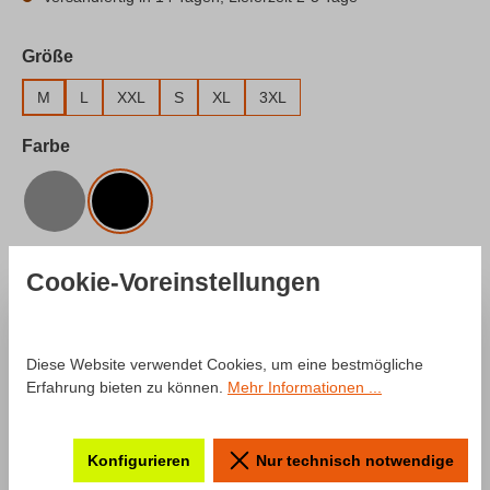
auswählen
Größe
M
L
XXL
S
XL
3XL
auswählen
Farbe
Grau
Schwarz
Produkt Anzahl: Gib den gewünschten Wert e
In den Warenkorb
Cookie-Voreinstellungen
Zum Merkzettel hinzufügen
Diese Website verwendet Cookies, um eine bestmögliche
Produktnummer:
SW10029.4
Erfahrung bieten zu können.
Mehr Informationen ...
Beschreibung
Konfigurieren
Nur technisch notwendige