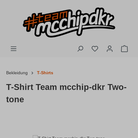
Zum Hauptinhalt springen
Du hast 0 Produkte
Ware
Bekleidung
T-Shirts
T-Shirt Team mcchip-dkr Two-
tone
Bildergalerie überspringen