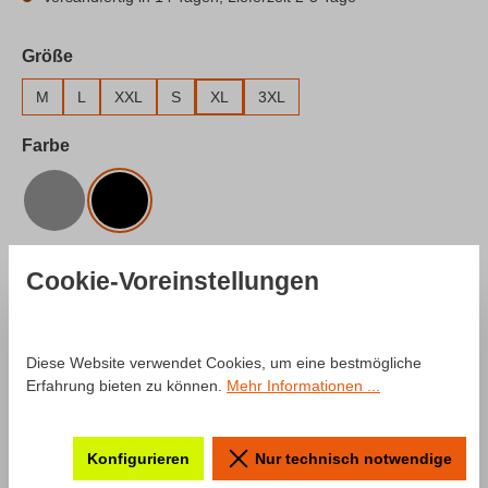
auswählen
Größe
M
L
XXL
S
XL
3XL
auswählen
Farbe
Grau
Schwarz
Produkt Anzahl: Gib den gewünschten Wert e
In den Warenkorb
Cookie-Voreinstellungen
Zum Merkzettel hinzufügen
Diese Website verwendet Cookies, um eine bestmögliche
Produktnummer:
SW10029.10
Erfahrung bieten zu können.
Mehr Informationen ...
Beschreibung
Konfigurieren
Nur technisch notwendige