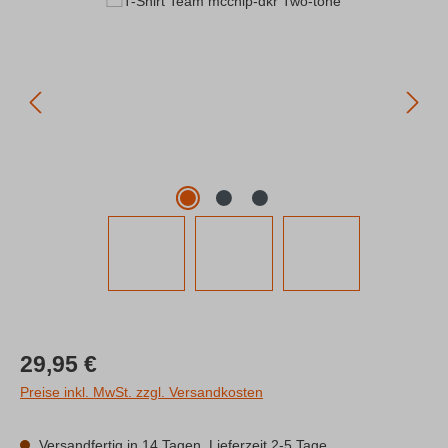
Regulärer Preis:
29,95 €
Preise inkl. MwSt. zzgl. Versandkosten
Versandfertig in 14 Tagen, Lieferzeit 2-5 Tage