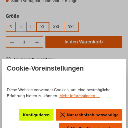
Sofort verfügbar, Lieferzeit: 2-5 Tage
auswählen
Größe
S
M
L
XL
XXL
3XL
(Diese Option ist zurzeit nicht verfügbar.)
Produkt Anzahl: Gib den gewünschten Wert e
In den Warenkorb
Zum Merkzettel hinzufügen
Cookie-Voreinstellungen
Produktnummer:
SW10049.7
Beschreibung
Diese Website verwendet Cookies, um eine bestmögliche
Erfahrung bieten zu können.
Mehr Informationen ...
Produktinformationen "T-Shirt Mode:
Konfigurieren
Nur technisch notwendige
"Fullpush" by Luca Engstler"