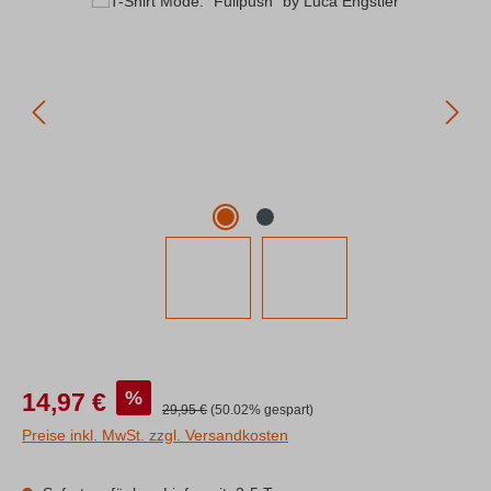
Bildergalerie überspringen
Verkaufspreis:
%
14,97 €
Regulärer Preis:
29,95 €
(50.02% gespart)
Preise inkl. MwSt. zzgl. Versandkosten