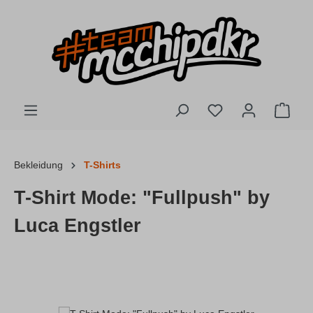
Zum Hauptinhalt springen
Du hast 0 Produkte
Ware
Bekleidung
T-Shirts
T-Shirt Mode: "Fullpush" by
Luca Engstler