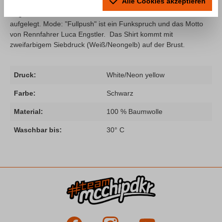
Alle Cookies akzeptieren
In Zusammenarbeit mit dem Lamborghini Werksfahrer Luca
Engstler haben wir ein weiteres schickes T-Shirt für euch
aufgelegt.
Mode: "Fullpush" ist ein Funkspruch und das Motto
von Rennfahrer Luca Engstler. Das Shirt kommt mit
zweifarbigem Siebdruck (Weiß/Neongelb) auf der Brust.
Druck:
White/Neon yellow
Farbe:
Schwarz
Material:
100 % Baumwolle
Waschbar bis:
30° C