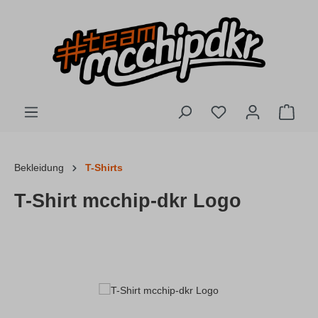
Zum Hauptinhalt springen
Du hast 0 Produkte
Ware
Bekleidung
T-Shirts
T-Shirt mcchip-dkr Logo
Bildergalerie überspringen