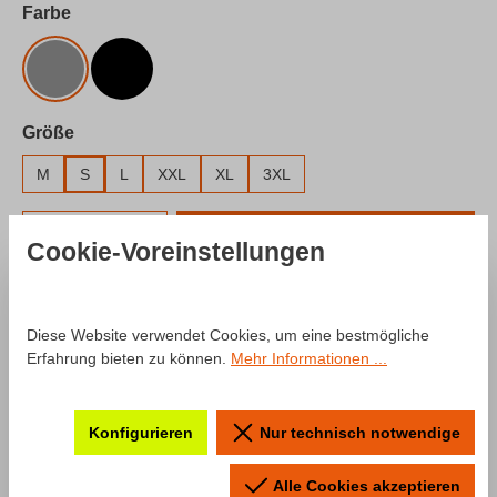
auswählen
Farbe
Grau
Schwarz
auswählen
Größe
M
S
L
XXL
XL
3XL
Produkt Anzahl: Gib den gewünschten Wert e
In den Warenkorb
Cookie-Voreinstellungen
Zum Merkzettel hinzufügen
Produktnummer:
SW10028.8
Diese Website verwendet Cookies, um eine bestmögliche
Erfahrung bieten zu können.
Mehr Informationen ...
Beschreibung
Konfigurieren
Nur technisch notwendige
Produktinformationen "T-Shirt
Alle Cookies akzeptieren