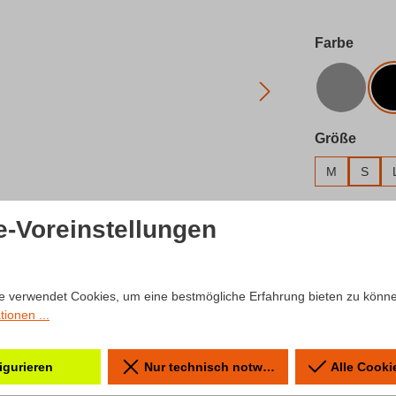
auswä
Farbe
Grau
ausw
Größe
M
S
Produkt 
e-Voreinstellungen
Zum Merkzet
Produktnum
e verwendet Cookies, um eine bestmögliche Erfahrung bieten zu könn
ionen ...
igurieren
Nur technisch notwendige
Alle Cooki