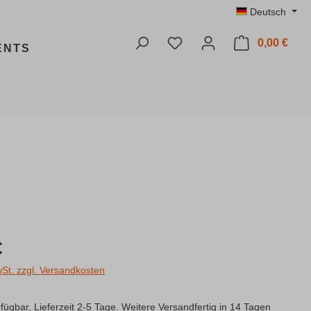
Deutsch
Du hast 0 Produkte auf dem
0,00 €
Ware
ENTS
s:
€
wSt. zzgl. Versandkosten
fügbar, Lieferzeit 2-5 Tage. Weitere Versandfertig in 14 Tagen