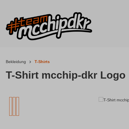
 Hauptinhalt springen
Zur Suche springen
Zur Hauptnavigation springen
Bekleidung
T-Shirts
T-Shirt mcchip-dkr Logo
Bildergalerie überspringen