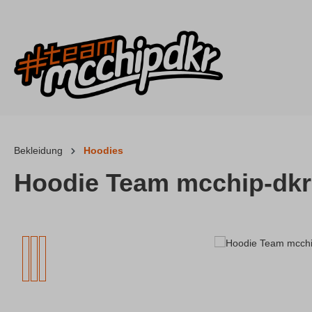
 Hauptinhalt springen
Zur Suche springen
Zur Hauptnavigation springen
Bekleidung
Hoodies
Hoodie Team mcchip-dkr
Bildergalerie überspringen