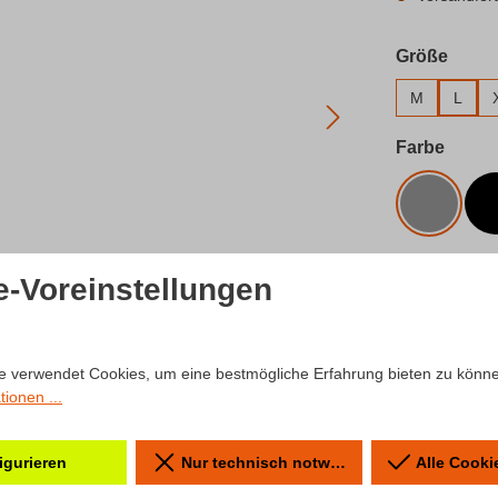
ausw
Größe
M
L
auswä
Farbe
Grau
Produkt 
e-Voreinstellungen
Zum Merkzet
e verwendet Cookies, um eine bestmögliche Erfahrung bieten zu könn
Produktnum
ionen ...
igurieren
Nur technisch notwendige
Alle Cooki