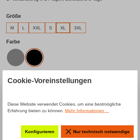
auswählen
Größe
M
L
XXL
S
XL
3XL
auswählen
Farbe
Grau
Schwarz
Produkt Anzahl: Gib den gewünschten Wert e
In den Warenkorb
Cookie-Voreinstellungen
Zum Merkzettel hinzufügen
Diese Website verwendet Cookies, um eine bestmögliche
Produktnummer:
SW10026.4
Erfahrung bieten zu können.
Mehr Informationen ...
Beschreibung
Konfigurieren
Nur technisch notwendige