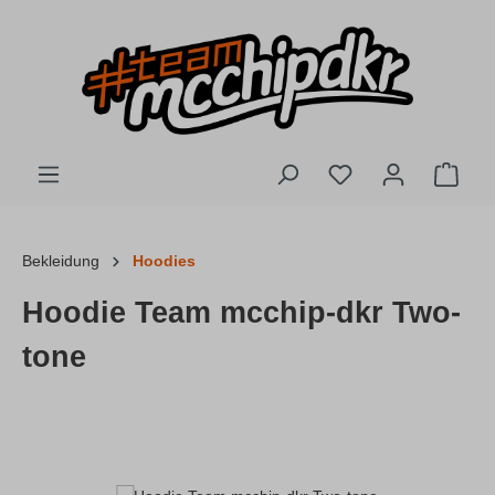
Zum Hauptinhalt springen
Du hast 0 Produkte
Ware
Bekleidung
Hoodies
Hoodie Team mcchip-dkr Two-
tone
Bildergalerie überspringen