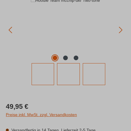
Regulärer Preis:
49,95 €
Preise inkl. MwSt. zzgl. Versandkosten
Versandfertig in 14 Tagen, Lieferzeit 2-5 Tage