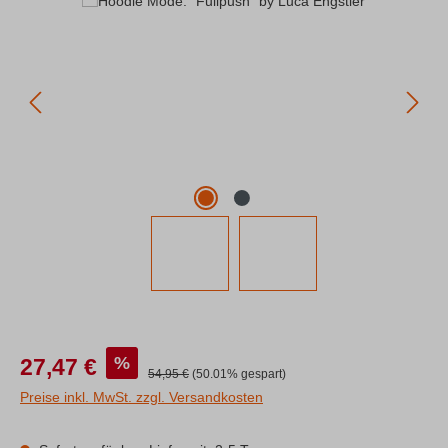
Verkaufspreis:
%
27,47 €
Regulärer Preis:
54,95 €
(50.01% gespart)
Preise inkl. MwSt. zzgl. Versandkosten