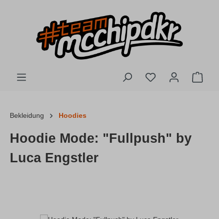
Zum Hauptinhalt springen
Du hast 0 Produkte
Ware
Bekleidung
Hoodies
Hoodie Mode: "Fullpush" by
Luca Engstler
Bildergalerie überspringen