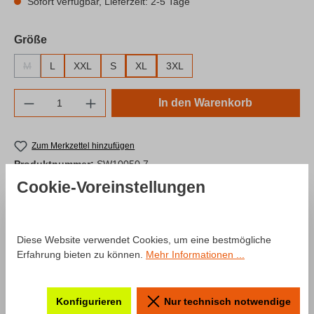
Sofort verfügbar, Lieferzeit: 2-5 Tage
auswählen
Größe
M
L
XXL
S
XL
3XL
(Diese Option ist zurzeit nicht verfügbar.)
Produkt Anzahl: Gib den gewünschten Wert e
In den Warenkorb
Zum Merkzettel hinzufügen
Produktnummer:
SW10050.7
Cookie-Voreinstellungen
Beschreibung
Diese Website verwendet Cookies, um eine bestmögliche
Erfahrung bieten zu können.
Mehr Informationen ...
Produktinformationen "Hoodie
Mode: "Fullpush" by Luca Engstler"
Konfigurieren
Nur technisch notwendige