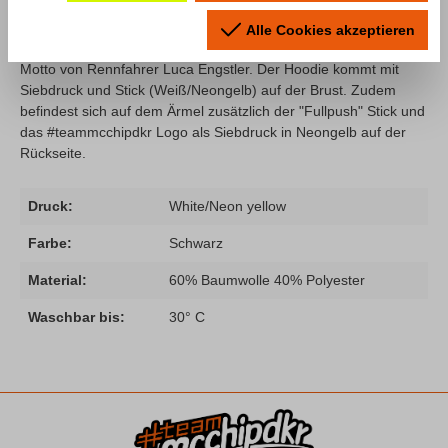
In Zusammenarbeit mit dem Lamborghini Werksfahrer Luca
Engstler haben wir passend zum T-Shirt einen schicken Hoodie
Alle Cookies akzeptieren
für euch aufgelegt. Mode: "Fullpush" ist ein Funkspruch und das
Motto von Rennfahrer Luca Engstler. Der Hoodie kommt mit
Siebdruck und Stick (Weiß/Neongelb) auf der Brust. Zudem
befindest sich auf dem Ärmel zusätzlich der "Fullpush" Stick und
das #teammcchipdkr Logo als Siebdruck in Neongelb auf der
Rückseite.
Druck:
White/Neon yellow
Farbe:
Schwarz
Material:
60% Baumwolle 40% Polyester
Waschbar bis:
30° C