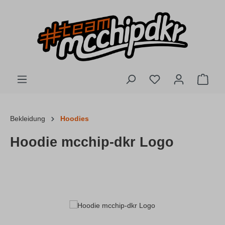
Zum Hauptinhalt springen
Du hast 0 Produkte
Ware
Bekleidung
Hoodies
Hoodie mcchip-dkr Logo
Bildergalerie überspringen