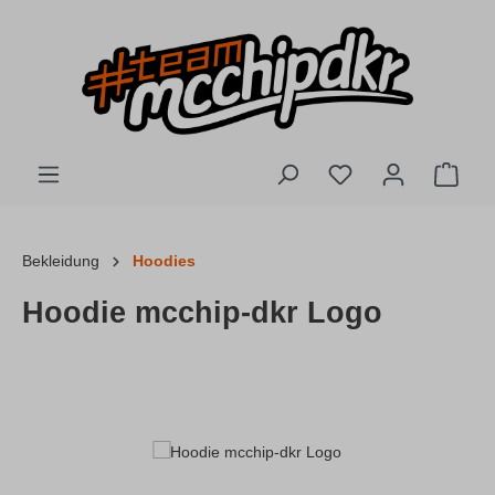
Zum Hauptinhalt springen
Du hast 0 Produkte
Ware
Bekleidung
Hoodies
Hoodie mcchip-dkr Logo
Bildergalerie überspringen