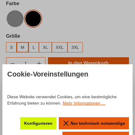
auswählen
Farbe
Grau
Schwarz
auswählen
Größe
S
M
L
XL
XXL
3XL
Produkt Anzahl: Gib den gewünschten Wert e
In den Warenkorb
Cookie-Voreinstellungen
Zum Merkzettel hinzufügen
Produktnummer:
SW10025.2
Diese Website verwendet Cookies, um eine bestmögliche
Erfahrung bieten zu können.
Mehr Informationen ...
Beschreibung
Konfigurieren
Nur technisch notwendige
Produktinformationen "Hoodie