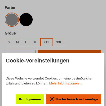
auswählen
Farbe
Grau
Schwarz
auswählen
Größe
S
M
L
XL
XXL
3XL
Produkt Anzahl: Gib den gewünschten Wert e
In den Warenkorb
Cookie-Voreinstellungen
Zum Merkzettel hinzufügen
Produktnummer:
SW10025.11
Diese Website verwendet Cookies, um eine bestmögliche
Erfahrung bieten zu können.
Mehr Informationen ...
Beschreibung
Konfigurieren
Nur technisch notwendige