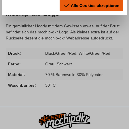
Produktinformationen "Hoodie
Alle Cookies akzeptieren
mcchip-dkr Logo"
Ein gemütlicher Hoody mit dem Gewissen etwas. Auf der Brust
befindet sich das mcchip-dkr Logo. Als kleines extra ist auf der
Rückseite dezent die mcchip-dkr Webadresse aufgedruckt.
Druck:
Black/Green/Red, White/Green/Red
Farbe:
Grau, Schwarz
Material:
70 % Baumwolle 30% Polyester
Waschbar bis:
30° C