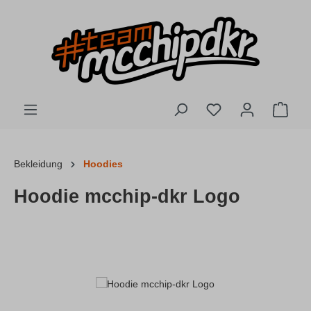
Zum Hauptinhalt springen
Du hast 0 Produkte
Ware
Bekleidung
Hoodies
Hoodie mcchip-dkr Logo
Bildergalerie überspringen