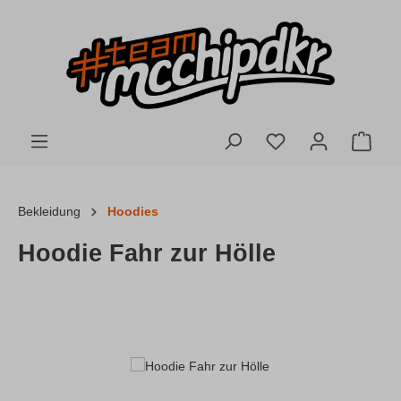
Zum Hauptinhalt springen
Du hast 0 Produkte
Ware
Bekleidung
Hoodies
Hoodie Fahr zur Hölle
Bildergalerie überspringen