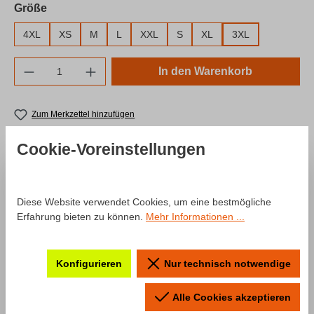
auswählen
Größe
4XL
XS
M
L
XXL
S
XL
3XL
Produkt Anzahl: Gib den gewünschten Wert e
In den Warenkorb
Zum Merkzettel hinzufügen
Produktnummer:
SW10042.1
Cookie-Voreinstellungen
Beschreibung
Diese Website verwendet Cookies, um eine bestmögliche
Erfahrung bieten zu können.
Mehr Informationen ...
Produktinformationen "Hoodie Fahr
zur Hölle"
Konfigurieren
Nur technisch notwendige
Ein Hoodie aus unserer “Fahr zur Hölle“ Kollektion neu
Alle Cookies akzeptieren
aufgelegt für die Saison 2024! Der Hoodie kommt mit dem