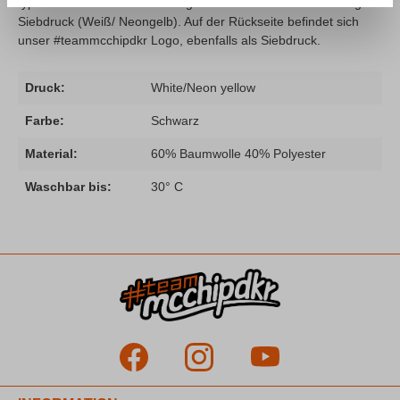
typischen "Fahr zur Hölle" Slogan auf der Brust im zweifarbigem
Siebdruck (Weiß/ Neongelb). Auf der Rückseite befindet sich
unser #teammcchipdkr Logo, ebenfalls als Siebdruck.
Druck:
White/Neon yellow
Farbe:
Schwarz
Material:
60% Baumwolle 40% Polyester
Waschbar bis:
30° C